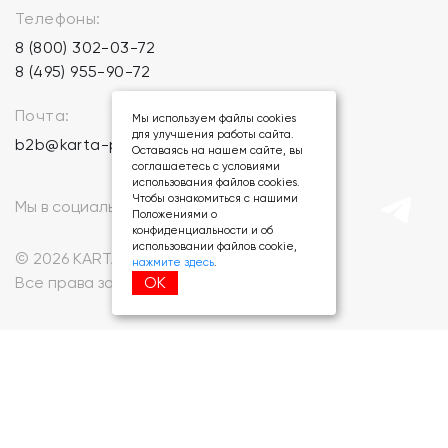
Телефоны:
8 (800) 302-03-72
8 (495) 955-90-72
Почта:
Мы используем файлы cookies
для улучшения работы сайта.
b2b@karta-podarkov.ru
Оставаясь на нашем сайте, вы
соглашаетесь с условиями
использования файлов cookies.
Чтобы ознакомиться с нашими
Мы в социальных сетях:
Положениями о
конфиденциальности и об
использовании файлов cookie,
© 2026 KARTA-PODARKOV.RU.
нажмите здесь
.
ОК
Все права защищены.