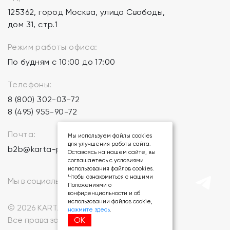
125362, город Москва, улица Свободы,
дом 31, стр.1
Режим работы офиса:
По будням с 10:00 до 17:00
Телефоны:
8 (800) 302-03-72
8 (495) 955-90-72
Почта:
Мы используем файлы cookies
для улучшения работы сайта.
b2b@karta-podarkov.ru
Оставаясь на нашем сайте, вы
соглашаетесь с условиями
использования файлов cookies.
Чтобы ознакомиться с нашими
Мы в социальных сетях:
Положениями о
конфиденциальности и об
использовании файлов cookie,
© 2026 KARTA-PODARKOV.RU.
нажмите здесь
.
ОК
Все права защищены.